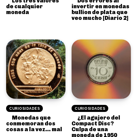
Los tres valores
Dos errores al
de cualquier
invertir en monedas
moneda
bullion de plata que
veo mucho [Diario 2]
CURIOSIDADES
CURIOSIDADES
Monedas que
¿El agujero del
conmemoran dos
Compact Disc?
cosas a la vez… mal
Culpa de una
moneda de 1950