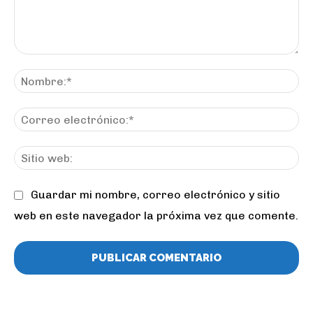
Comentario:
No
Co
ele
Sit
we
Guardar mi nombre, correo electrónico y sitio
web en este navegador la próxima vez que comente.