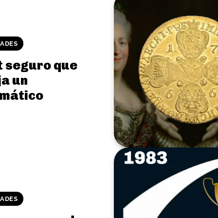
DADES
t seguro que
ja un
mático
DADES