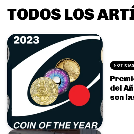
TODOS LOS ART
NOTICIA
Premi
del Añ
son l