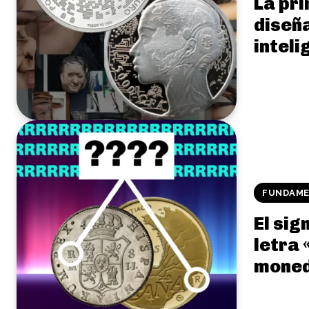
La pr
diseñ
inteli
FUNDAME
El sig
letra 
mone