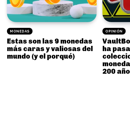
MONEDAS
OPINIÓN
Estas son las 9 monedas
VaultBo
más caras y valiosas del
ha pasa
mundo (y el porqué)
colecci
monedas
200 añ