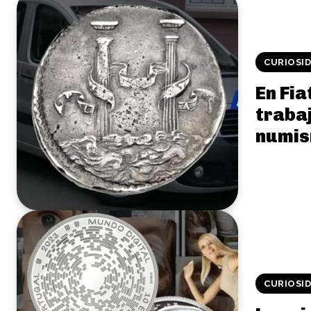
CURIOSI
En Fia
traba
numis
CURIOSI