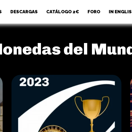
S
DESCARGAS
CATÁLOGO 2€
FORO
IN ENGLI
onedas del Mun