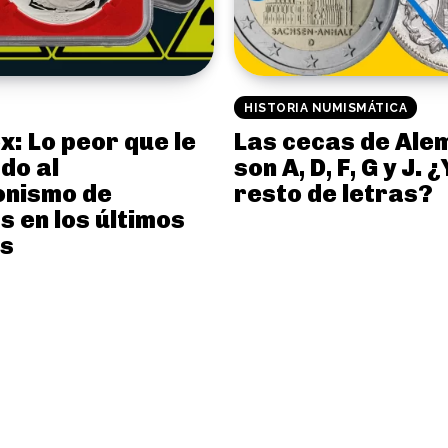
HISTORIA NUMISMÁTICA
x: Lo peor que le
Las cecas de Ale
do al
son A, D, F, G y J. ¿
onismo de
resto de letras?
 en los últimos
os