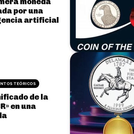
imera moneda
ada por una
gencia artificial
NTOS TEÓRICOS
nificado de la
«R» en una
da