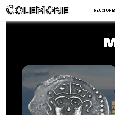
ColeMone
SECCIONE
M