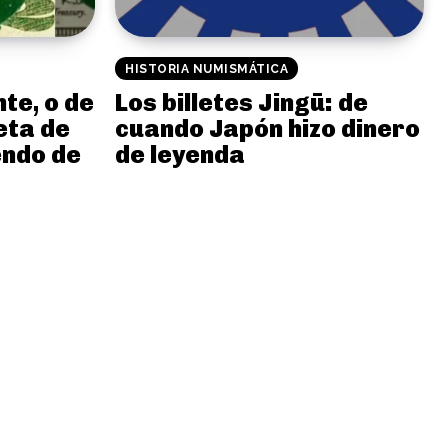
HISTORIA NUMISMÁTICA
nte, o de
Los billetes Jingū: de
eta de
cuando Japón hizo dinero
endo de
de leyenda