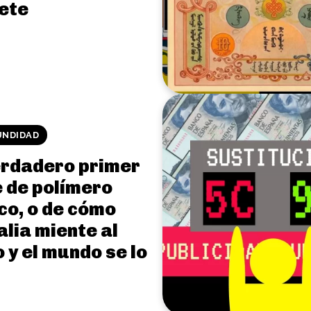
lete
UNDIDAD
erdadero primer
e de polímero
co, o de cómo
lia miente al
y el mundo se lo