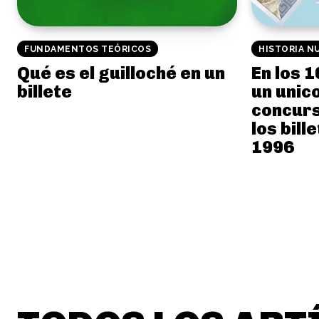
FUNDAMENTOS TEÓRICOS
HISTORIA N
Qué es el guilloché en un
En los 
billete
un unico
concurs
los bill
1996