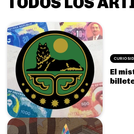
TODOS LOS ART
CURIOSI
El mis
billet