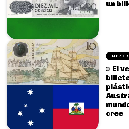
un bil
EN PROF
El v
billet
plásti
Austra
mundo 
cree