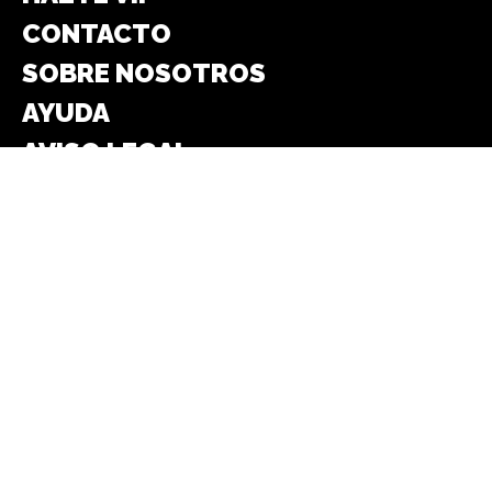
CONTACTO
SOBRE NOSOTROS
AYUDA
AVISO LEGAL
PRIVACIDAD
COOKIES
Síguenos en:
FACEBOOK
WHATSAPP
INSTAGRAM
TELEGRAM