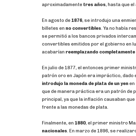
aproximadamente
tres años
, hasta que el
En agosto de
1876
, se introdujo una enmie
billetes en
no convertibles
. Ya no había re
se permitió a los bancos privados intercamb
convertibles emitidos por el gobierno en l
acabarían
reemplazando completamente
En julio de 1877, el entonces primer mini
patrón oro en Japón era impráctico, dado el
introdujo la moneda de plata de un yen
en 
que de manera práctica era un patrón de p
principal, ya que la inflación causaban que
frente a las monedas de plata.
Finalmente, en
1880
, el primer ministro 
nacionales
. En marzo de 1896, se realiza