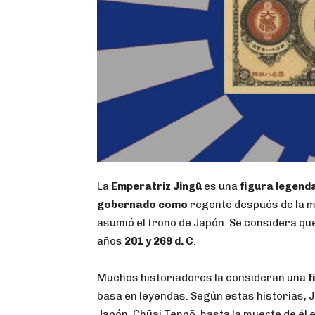
La
Emperatriz Jingū
es una
figura legend
gobernado como
regente después de la mu
asumió el trono de Japón. Se considera qu
años
201 y 269 d. C
.
Muchos historiadores la consideran una
f
basa en leyendas. Según estas historias, 
Japón, Chūai Tennō, hasta la muerte de él e