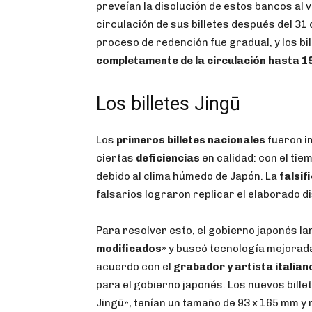
preveían la disolución de estos bancos al
circulación de sus billetes después del 31 
proceso de redención fue gradual, y los bi
completamente de la circulación hasta 1
Los billetes Jingū
Los
primeros billetes nacionales
fueron i
ciertas
deficiencias
en calidad: con el tie
debido al clima húmedo de Japón. La
falsif
falsarios lograron replicar el elaborado di
Para resolver esto, el gobierno japonés l
modificados»
y buscó tecnología mejorada
acuerdo con el
grabador y artista italia
para el gobierno japonés. Los nuevos bill
Jingū», tenían un tamaño de 93 x 165 mm y