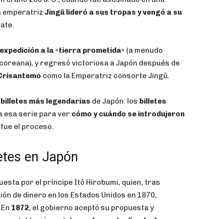
la emperatriz
Jingū lideró a sus tropas y vengó a su
ate.
expedición a la «tierra prometida»
(a menudo
 coreana), y regresó victoriosa a Japón después de
 Crisantemo
como la Emperatriz consorte Jingū.
 billetes más legendarias
de Japón: los
billetes
a esa serie para ver
cómo y cuándo se introdujeron
 fue el proceso.
letes en Japón
uesta por el príncipe Itō Hirobumi, quien, tras
ción de dinero en los Estados Unidos en 1870,
. En
1872
, el gobierno aceptó su propuesta y