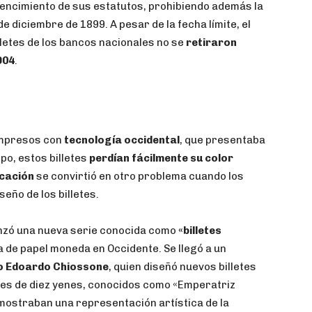
 vencimiento de sus estatutos, prohibiendo además la
de diciembre de 1899. A pesar de la fecha límite, el
lletes de los bancos nacionales no se
retiraron
904
.
mpresos con
tecnología occidental
, que presentaba
mpo, estos billetes
perdían fácilmente su color
icación
se convirtió en otro problema cuando los
seño de los billetes.
anzó una nueva serie conocida como
«billetes
 de papel moneda en Occidente. Se llegó a un
no Edoardo Chiossone
, quien diseñó nuevos billetes
etes de diez yenes, conocidos como «Emperatriz
 mostraban una representación artística de la