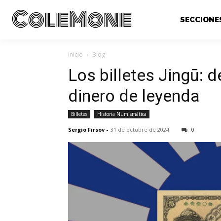
ColeMone
SECCIONE
Inicio
Blog
Los billetes Jingū: 
dinero de leyenda
Billetes
Historia Numismática
Sergio Firsov
-
31 de octubre de 2024
0