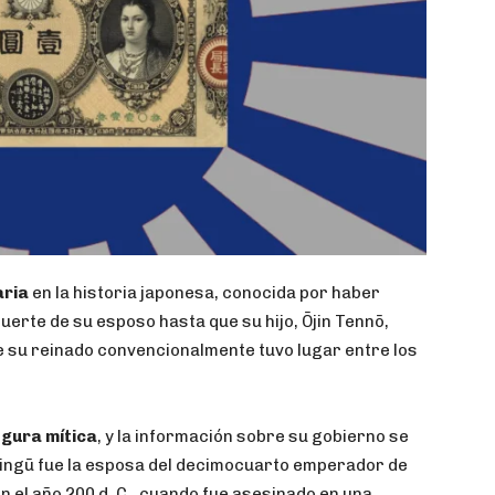
aria
en la historia japonesa, conocida por haber
erte de su esposo hasta que su hijo, Ōjin Tennō,
e su reinado convencionalmente tuvo lugar entre los
igura mítica
, y la información sobre su gobierno se
Jingū fue la esposa del decimocuarto emperador de
n el año 200 d. C., cuando fue asesinado en una