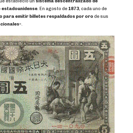
ue estableció un
sistema descentralizado de
o estadounidense
. En agosto de
1873
, cada uno de
o para emitir billetes respaldados por oro
de sus
acionales
«.