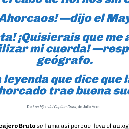
Ahorcaos! —dijo el Ma
ta! ¡Quisierais que me
ilizar mi cuerda! —resp
geógrafo.
 leyenda que dice que 
ahorcado trae buena su
De
Los hijos del Capitán Grant
, de Julio Verne.
 cajero Bruto
se llama así porque lleva el autó