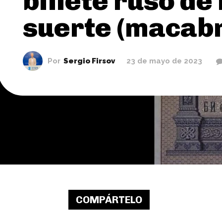
billete ruso de 
suerte (macab
Por
Sergio Firsov
23 de mayo de 2023
COMPÁRTELO