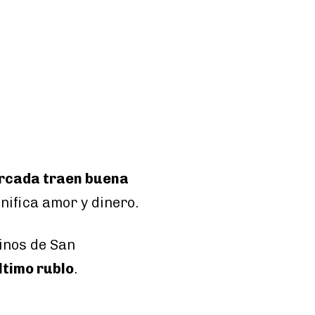
orcada traen buena
gnifica amor y dinero.
sinos de San
ltimo rublo
.