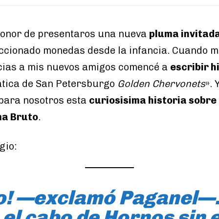
 honor de presentaros una nueva
pluma invitada
eccionado monedas desde la infancia. Cuando 
cias a mis nuevos amigos comencé a
escribir 
ática de San Petersburgo
Golden Chervonets
». 
 para nosotros esta
curiosisima historia sobre e
ma Bruto
.
gio:
! —exclamó Paganel—.
el cabo de Hornos sin 