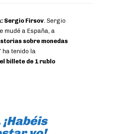
: Sergio Firsov
. Sergio
me mudé a España, a
historias sobre monedas
Y ha tenido la
l billete de 1 rublo
 ¡Habéis
estar yo!