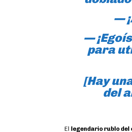
— ¡
— ¡Egoís
para ut
[
Hay una
del 
El
legendario rublo del