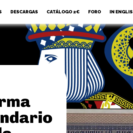
S
DESCARGAS
CATÁLOGO 2€
FORO
IN ENGLI
irma
endario