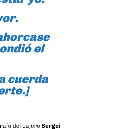
yor.
 ahorcase
ondió el
la cuerda
erte.
]
grafo del cajero
Sergei