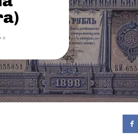
la
ra)
0