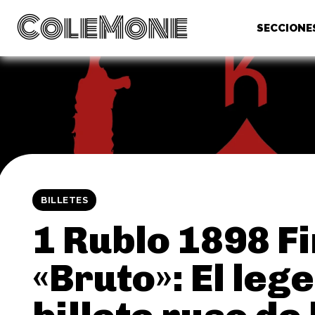
ColeMone
SECCIONE
BILLETES
1 Rublo 1898 F
«Bruto»: El leg