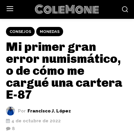
ColeMone
CONSEJOS
MONEDAS
Mi primer gran
error numismático,
o de cómo me
cargué una cartera
E-87
Por
Francisco J. López
4 de octubre de 2022
8