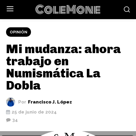
ColeMone
OPINIÓN
Mi mudanza: ahora
trabajo en
Numismática La
Dobla
Por
Francisco J. López
25 de junio de 2024
34