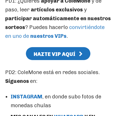
PD1: ¿Quieres
apoyar a ColeMone
y de
paso, leer
artículos exclusivos
y
participar automáticamente en nuestros
sorteos
? Puedes hacerlo
convirtiéndote
en uno de
nuestros VIPs
.
HAZTE VIP AQUÍ
PD2: ColeMone está en redes sociales.
Síguenos
en:
INSTAGRAM
, en donde subo fotos de
monedas chulas