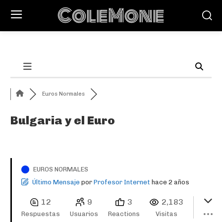
ColeMone
Euros Normales
Bulgaria y el Euro
EUROS NORMALES
Último Mensaje
por
Profesor Internet
hace 2 años
12
9
3
2,183
Respuestas
Usuarios
Reactions
Visitas