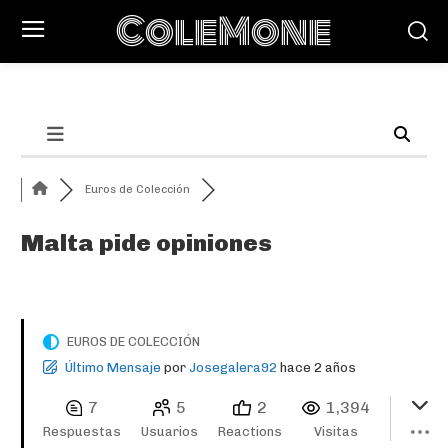
ColeMone
Euros de Colección
Malta pide opiniones
EUROS DE COLECCIÓN
Último Mensaje
por
Josegalera92
hace 2 años
7
5
2
1,394
Respuestas
Usuarios
Reactions
Visitas