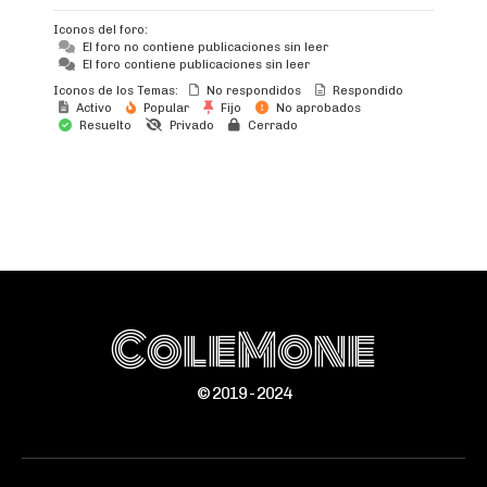
Iconos del foro:
El foro no contiene publicaciones sin leer
El foro contiene publicaciones sin leer
Iconos de los Temas:
No respondidos
Respondido
Activo
Popular
Fijo
No aprobados
Resuelto
Privado
Cerrado
ColeMone
© 2019 - 2024