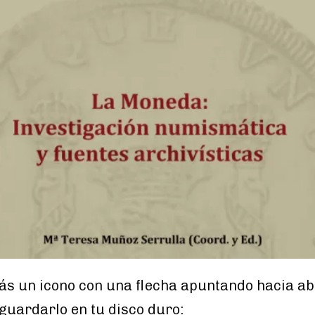
rás un icono con una flecha apuntando hacia ab
 guardarlo en tu disco duro: