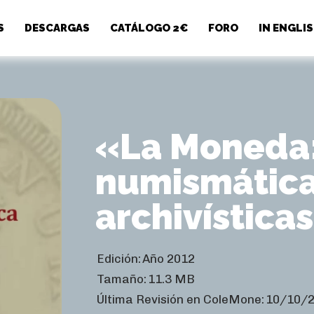
S
DESCARGAS
CATÁLOGO 2€
FORO
IN ENGLI
«La Moneda:
numismática
archivística
Edición:
Año 2012
Tamaño:
11.3 MB
Última Revisión en ColeMone:
10/10/