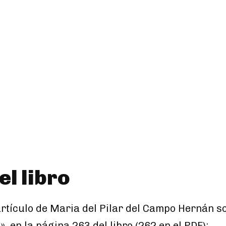
l libro
artículo de Maria del Pilar del Campo Hernán s
 en la página 263 del libro (262 en el PDF):