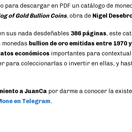
co para descargar en PDF un catálogo de moneda
og of Gold Bullion Coins
, obra de
Nigel Desebr
 en sus nada desdeñables
386 páginas
, este ca
as monedas
bullion de oro emitidas entre 1970 
datos económicos
importantes para contextual
r para coleccionarlas o invertir en ellas, y ha
miento a JuanCa
por darme a conocer la existe
Mone en Telegram
.