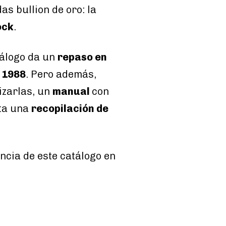
s bullion de oro: la
ock
.
tálogo da un
repaso en
y 1988
. Pero además,
izarlas, un
manual
con
sta una
recopilación de
ncia de este catálogo en