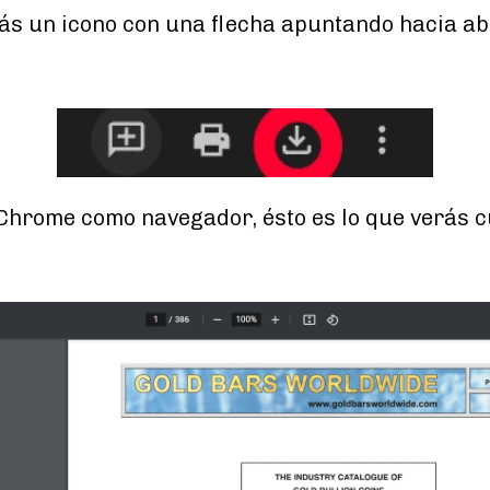
rás un icono con una flecha apuntando hacia ab
 Chrome como navegador, ésto es lo que verás 