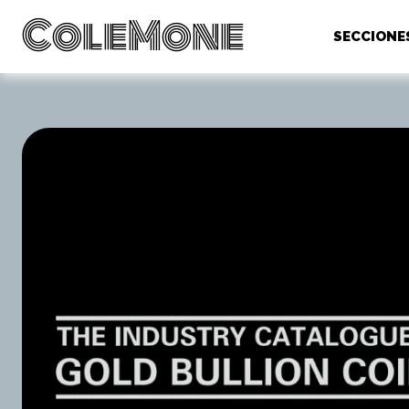
ColeMone
SECCIONE