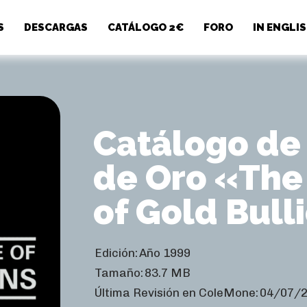
S
DESCARGAS
CATÁLOGO 2€
FORO
IN ENGLI
Catálogo de
de Oro «The
of Gold Bull
Edición:
Año 1999
Tamaño:
83.7 MB
Última Revisión en ColeMone:
04/07/