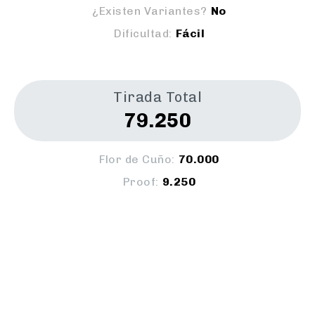
¿Existen Variantes?
No
Dificultad:
Fácil
Tirada Total
79.250
Flor de Cuño:
70.000
Proof:
9.250