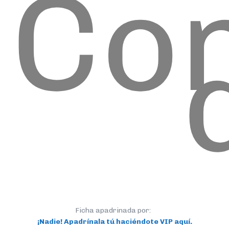
Co
Ficha apadrinada por:
¡Nadie! Apadrínala tú haciéndote VIP aquí.