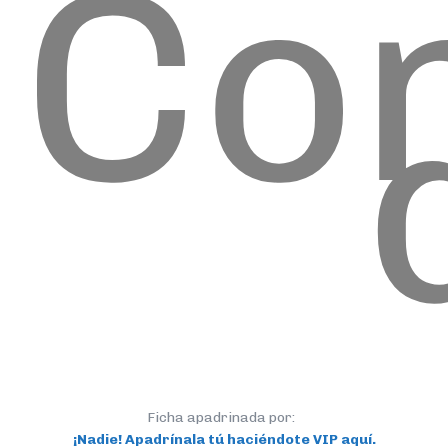
Co
Ficha apadrinada por:
¡Nadie! Apadrínala tú haciéndote VIP aquí.