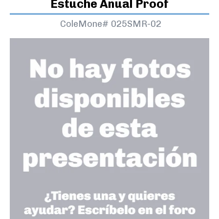
Estuche Anual Proof
ColeMone#
025SMR-02