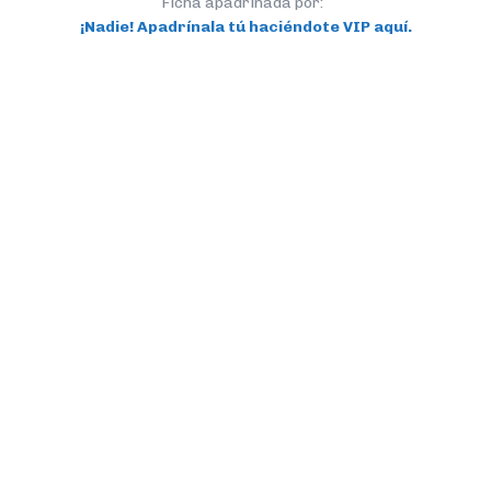
Ficha apadrinada por:
¡Nadie! Apadrínala tú haciéndote VIP aquí.