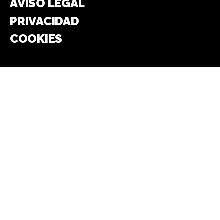
AVISO LEGAL
PRIVACIDAD
COOKIES
Síguenos en:
FACEBOOK
WHATSAPP
INSTAGRAM
TELEGRAM
TWITTER