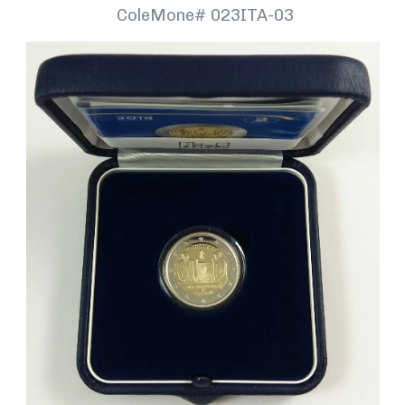
ColeMone#
023ITA-03