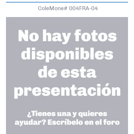
ColeMone#
004FRA-04