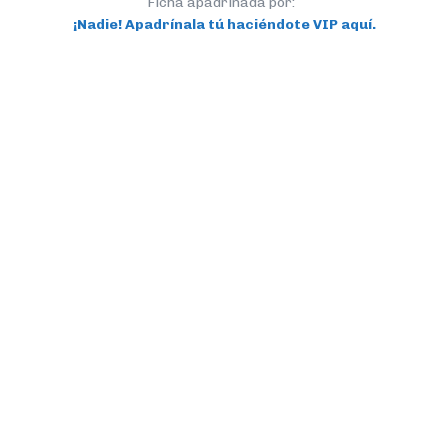
Ficha apadrinada por:
¡Nadie! Apadrínala tú haciéndote VIP aquí.