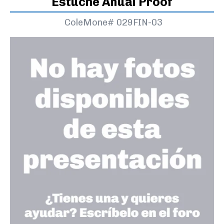
Estuche Anual Proof
ColeMone#
029FIN-03