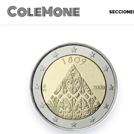
ColeMone
SECCIONE