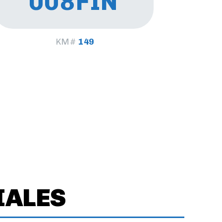
008FIN
KM#
149
IALES