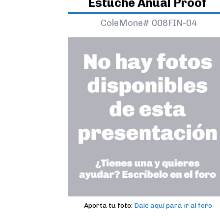
Estuche Anual Proof
ColeMone#
008FIN-04
Aporta tu foto:
Dale aquí para ir al foro