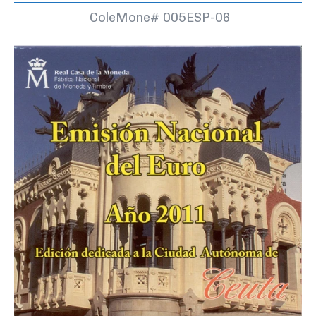
ColeMone#
005ESP-06