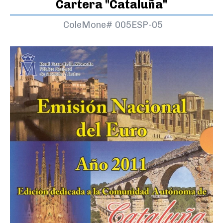
Cartera "Cataluña"
ColeMone#
005ESP-05