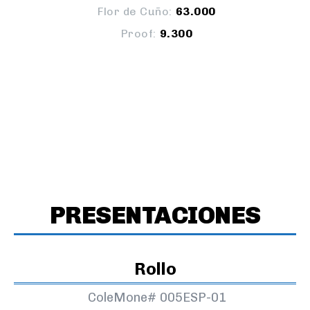
Flor de Cuño:
63.000
Proof:
9.300
PRESENTACIONES
Rollo
ColeMone#
005ESP-01