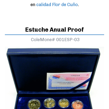
en 
calidad Flor de Cuño
.
Estuche Anual Proof
ColeMone#
001ESP-03