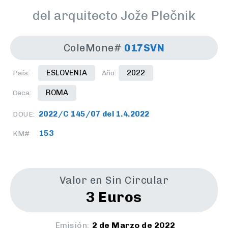
del arquitecto Jože Plečnik
ColeMone#
017SVN
ESLOVENIA
2022
País:
Año:
ROMA
Ceca:
2022/C 145/07 del 1.4.2022
DOUE:
153
KM#
Valor en Sin Circular
3 Euros
Emisión:
2 de Marzo de 2022