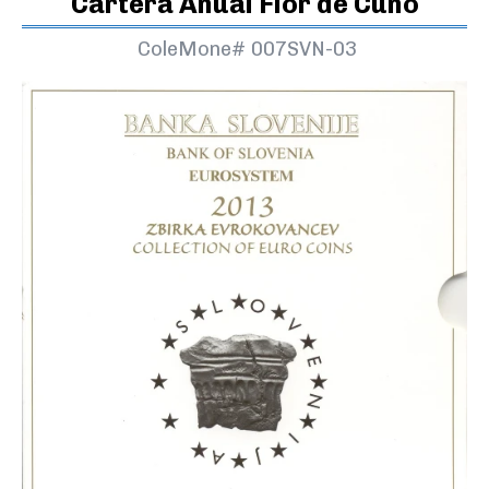
Cartera Anual Flor de Cuño
ColeMone#
007SVN-03