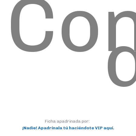
Co
Ficha apadrinada por:
¡Nadie! Apadrínala tú haciéndote VIP aquí.