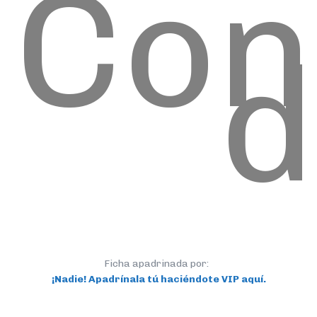
Con
d
Ficha apadrinada por:
¡Nadie! Apadrínala tú haciéndote VIP aquí.