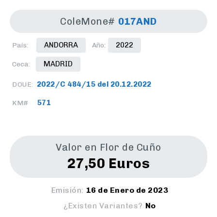
ColeMone#
017AND
ANDORRA
2022
País:
Año:
MADRID
Ceca:
2022/C 484/15 del 20.12.2022
DOUE:
571
KM#
Valor en Flor de Cuño
27,50 Euros
Emisión:
16 de Enero de 2023
¿Existen Variantes?
No