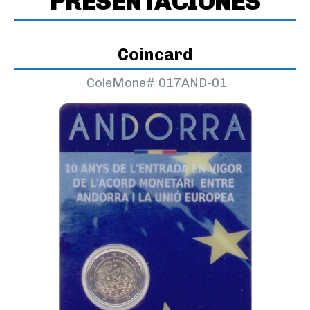
PRESENTACIONES
Coincard
ColeMone#
017AND-01