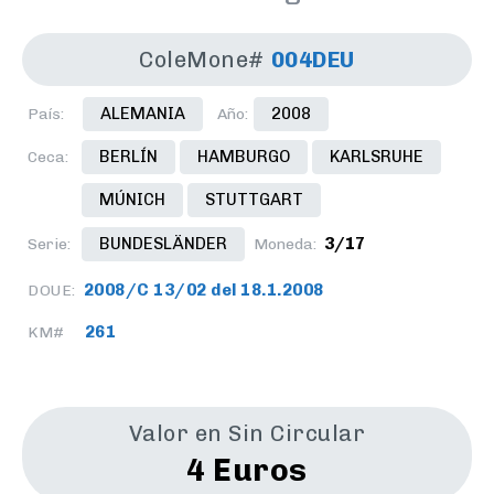
ColeMone#
004DEU
ALEMANIA
2008
País:
Año:
BERLÍN
HAMBURGO
KARLSRUHE
Ceca:
MÚNICH
STUTTGART
BUNDESLÄNDER
3/17
Serie:
Moneda:
2008/C 13/02 del 18.1.2008
DOUE:
261
KM#
Valor en Sin Circular
4 Euros