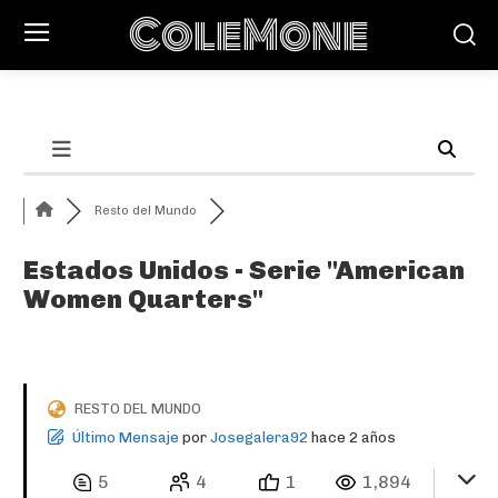
ColeMone
Resto del Mundo
Estados Unidos - Serie "American
Women Quarters"
RESTO DEL MUNDO
Último Mensaje
por
Josegalera92
hace 2 años
5
4
1
1,894