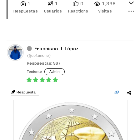
1
1
0
1,398
Respuestas
Usuarios
Reactions
Visitas
Francisco J. López
(@colemone)
Respuestas: 967
Teniente
Admin
Respuesta