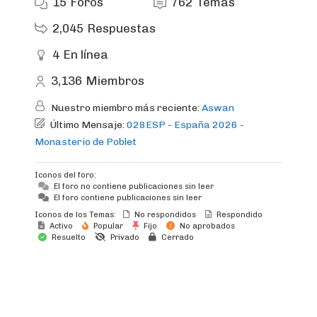
15
Foros
762
Temas
2,045
Respuestas
4
En línea
3,136
Miembros
Nuestro miembro más reciente:
Aswan
Último Mensaje:
028ESP - España 2026 -
Monasterio de Poblet
Iconos del foro:
El foro no contiene publicaciones sin leer
El foro contiene publicaciones sin leer
Iconos de los Temas:
No respondidos
Respondido
Activo
Popular
Fijo
No aprobados
Resuelto
Privado
Cerrado