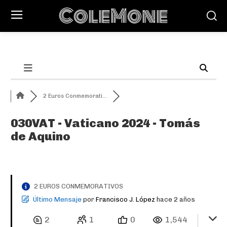
ColeMone
2 Euros Conmemorati...
030VAT - Vaticano 2024 - Tomás
de Aquino
2 EUROS CONMEMORATIVOS
Último Mensaje
por
Francisco J. López
hace 2 años
2
1
0
1,544