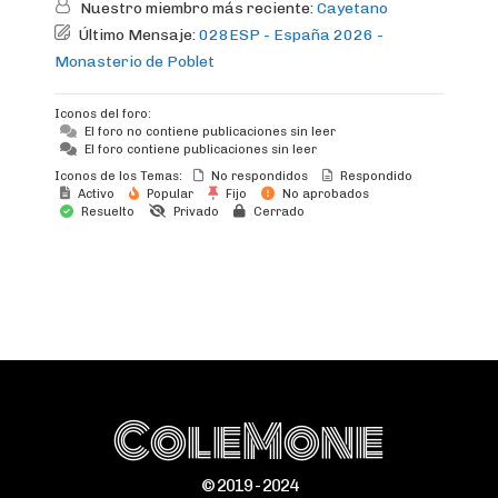
Nuestro miembro más reciente:
Cayetano
Último Mensaje:
028ESP - España 2026 -
Monasterio de Poblet
Iconos del foro:
El foro no contiene publicaciones sin leer
El foro contiene publicaciones sin leer
Iconos de los Temas:
No respondidos
Respondido
Activo
Popular
Fijo
No aprobados
Resuelto
Privado
Cerrado
ColeMone
© 2019 - 2024