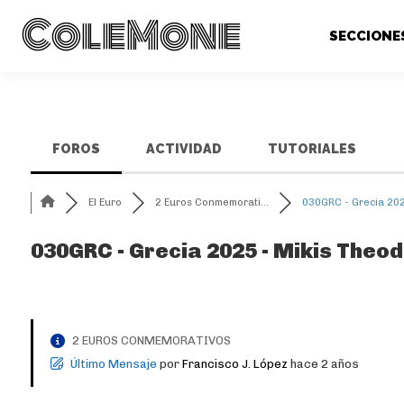
ColeMone
SECCIONE
FOROS
ACTIVIDAD
TUTORIALES
El Euro
2 Euros Conmemorati...
030GRC - Grecia 202.
030GRC - Grecia 2025 - Mikis Theo
2 EUROS CONMEMORATIVOS
Último Mensaje
por
Francisco J. López
hace 2 años