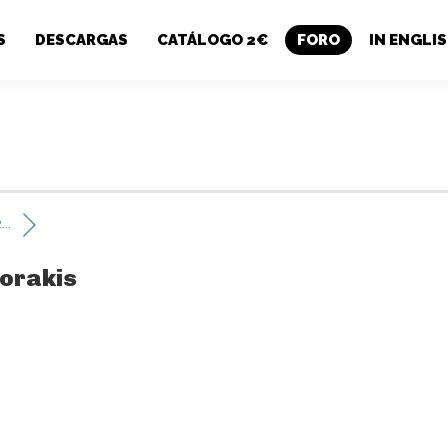
S
DESCARGAS
CATÁLOGO 2€
FORO
IN ENGLI
..
dorakis