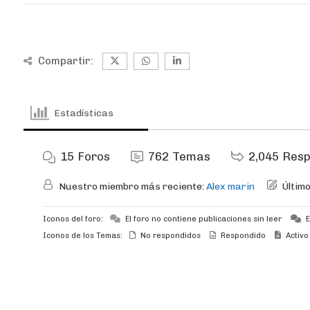
Compartir:
Estadísticas
15
Foros
762
Temas
2,045
Resp
Nuestro miembro más reciente:
Alex marin
Últim
Iconos del foro:
El foro no contiene publicaciones sin leer
E
Iconos de los Temas:
No respondidos
Respondido
Activo