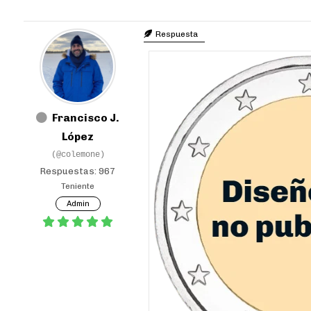
Respuesta
Francisco J.
López
(@colemone)
Respuestas: 967
Teniente
Admin