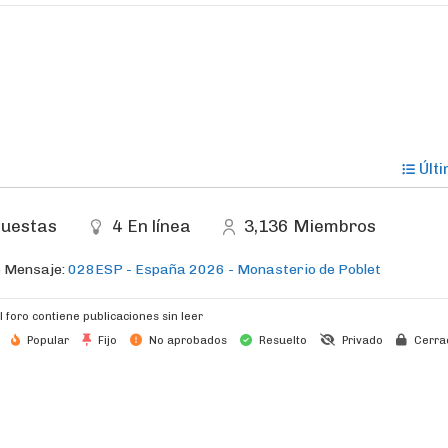
Últ
uestas
4
En línea
3,136
Miembros
o Mensaje:
028ESP - España 2026 - Monasterio de Poblet
l foro contiene publicaciones sin leer
Popular
Fijo
No aprobados
Resuelto
Privado
Cerra