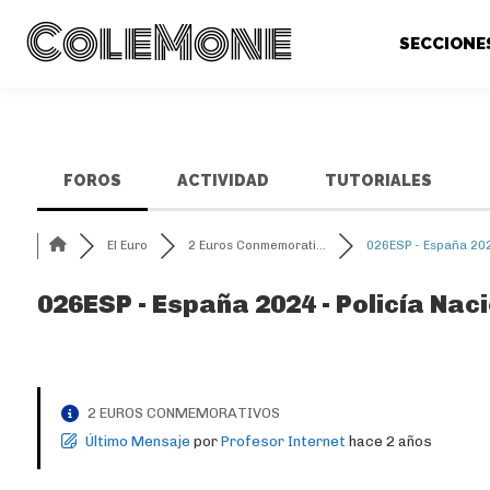
ColeMone
SECCIONE
FOROS
ACTIVIDAD
TUTORIALES
El Euro
2 Euros Conmemorati...
026ESP - España 202
026ESP - España 2024 - Policía Nac
2 EUROS CONMEMORATIVOS
Último Mensaje
por
Profesor Internet
hace 2 años