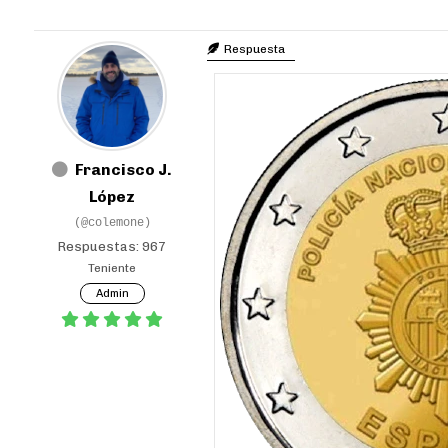
Respuesta
Francisco J.
López
(@colemone)
Respuestas: 967
Teniente
Admin