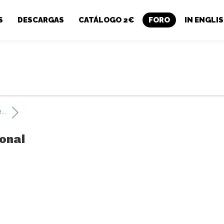
S
DESCARGAS
CATÁLOGO 2€
FORO
IN ENGLI
...
ional