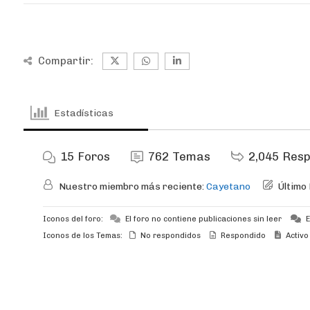
Compartir:
Estadísticas
15
Foros
762
Temas
2,045
Resp
Nuestro miembro más reciente:
Cayetano
Último
Iconos del foro:
El foro no contiene publicaciones sin leer
E
Iconos de los Temas:
No respondidos
Respondido
Activo