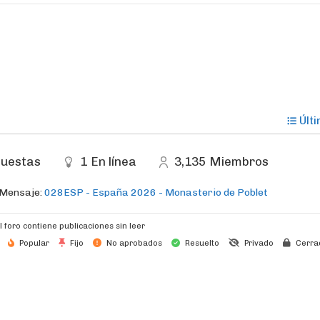
Últ
uestas
1
En línea
3,135
Miembros
 Mensaje:
028ESP - España 2026 - Monasterio de Poblet
l foro contiene publicaciones sin leer
Popular
Fijo
No aprobados
Resuelto
Privado
Cerra