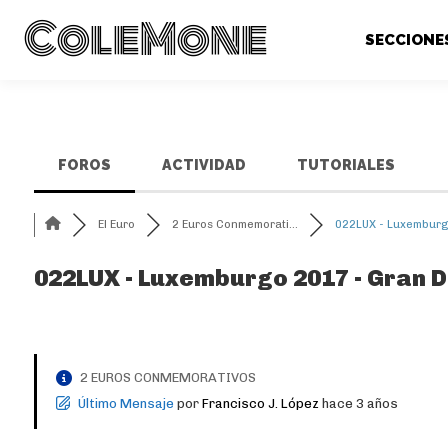
ColeMone
SECCIONE
FOROS
ACTIVIDAD
TUTORIALES
El Euro
2 Euros Conmemorati...
022LUX - Luxemburgo
022LUX - Luxemburgo 2017 - Gran D
2 EUROS CONMEMORATIVOS
Último Mensaje
por
Francisco J. López
hace 3 años