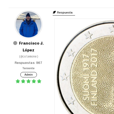
Respuesta
Francisco J.
López
(@colemone)
Respuestas: 967
Teniente
Admin