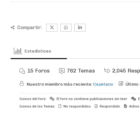
Compartir:
Estadísticas
15
Foros
762
Temas
2,045
Resp
Nuestro miembro más reciente:
Cayetano
Último
Iconos del foro:
El foro no contiene publicaciones sin leer
E
Iconos de los Temas:
No respondidos
Respondido
Activo