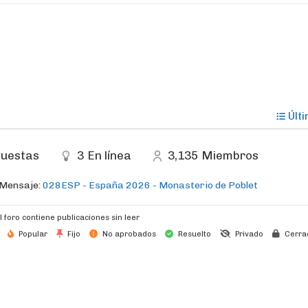
Últ
uestas
3
En línea
3,135
Miembros
 Mensaje:
028ESP - España 2026 - Monasterio de Poblet
l foro contiene publicaciones sin leer
Popular
Fijo
No aprobados
Resuelto
Privado
Cerra