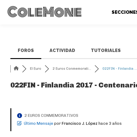
ColeMone
SECCIONE
FOROS
ACTIVIDAD
TUTORIALES
El Euro
2 Euros Conmemorati...
022FIN - Finlandia ...
022FIN - Finlandia 2017 - Centenar
2 EUROS CONMEMORATIVOS
Último Mensaje
por
Francisco J. López
hace 3 años