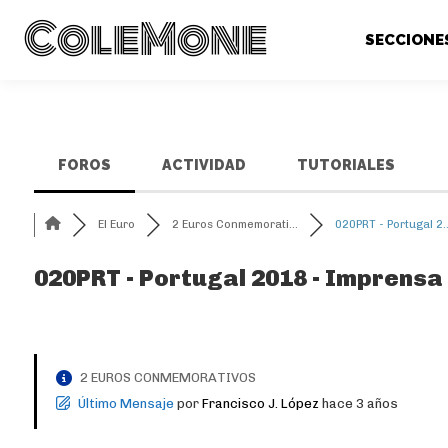
ColeMone
SECCIONE
FOROS
ACTIVIDAD
TUTORIALES
El Euro
2 Euros Conmemorati...
020PRT - Portugal 2..
020PRT - Portugal 2018 - Imprensa
2 EUROS CONMEMORATIVOS
Último Mensaje
por
Francisco J. López
hace 3 años