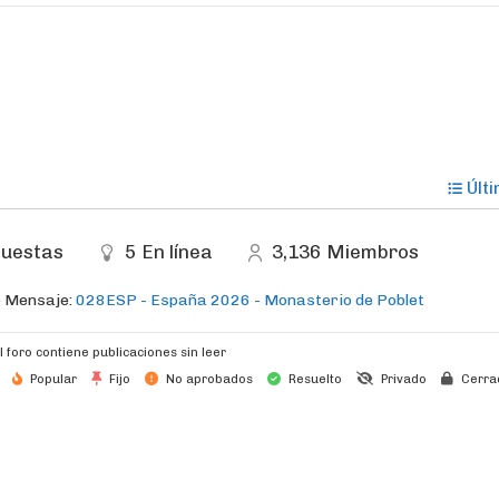
Últ
uestas
5
En línea
3,136
Miembros
o Mensaje:
028ESP - España 2026 - Monasterio de Poblet
l foro contiene publicaciones sin leer
Popular
Fijo
No aprobados
Resuelto
Privado
Cerra