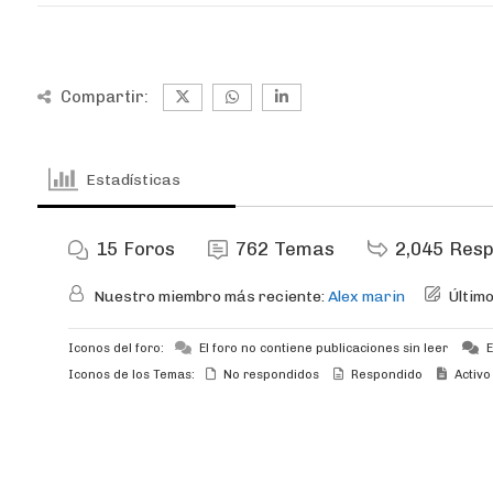
Compartir:
Estadísticas
15
Foros
762
Temas
2,045
Resp
Nuestro miembro más reciente:
Alex marin
Últim
Iconos del foro:
El foro no contiene publicaciones sin leer
E
Iconos de los Temas:
No respondidos
Respondido
Activo