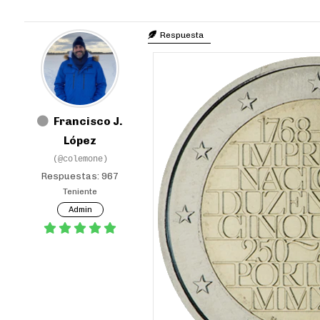
Respuesta
Francisco J.
López
(@colemone)
Respuestas: 967
Teniente
Admin