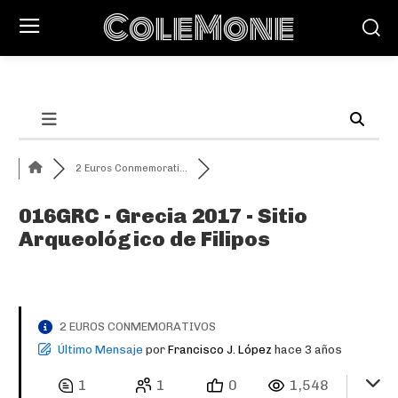
ColeMone
2 Euros Conmemorati...
016GRC - Grecia 2017 - Sitio
Arqueológico de Filipos
2 EUROS CONMEMORATIVOS
Último Mensaje
por
Francisco J. López
hace 3 años
1
1
0
1,548