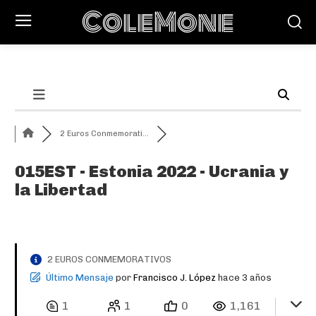
ColeMone
2 Euros Conmemorati...
015EST - Estonia 2022 - Ucrania y
la Libertad
2 EUROS CONMEMORATIVOS
Último Mensaje
por
Francisco J. López
hace 3 años
1
1
0
1,161