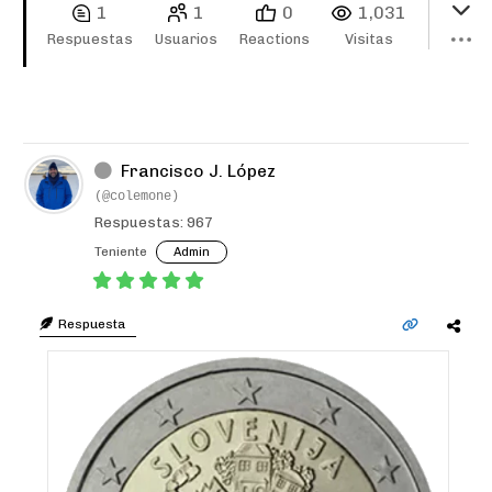
1
1
0
1,031
Respuestas
Usuarios
Reactions
Visitas
Francisco J. López
(@colemone)
Respuestas: 967
Teniente
Admin
Respuesta