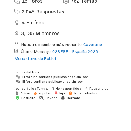
15
Foros
762
Temas
2,045
Respuestas
4
En línea
3,135
Miembros
Nuestro miembro más reciente:
Cayetano
Último Mensaje:
028ESP - España 2026 -
Monasterio de Poblet
Iconos del foro:
El foro no contiene publicaciones sin leer
El foro contiene publicaciones sin leer
Iconos de los Temas:
No respondidos
Respondido
Activo
Popular
Fijo
No aprobados
Resuelto
Privado
Cerrado