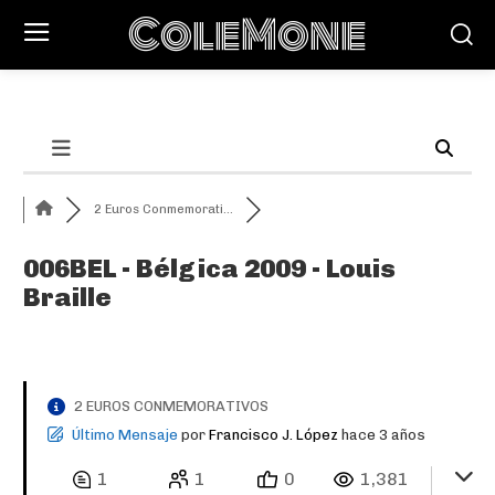
ColeMone
2 Euros Conmemorati...
006BEL - Bélgica 2009 - Louis
Braille
2 EUROS CONMEMORATIVOS
Último Mensaje
por
Francisco J. López
hace 3 años
1
1
0
1,381