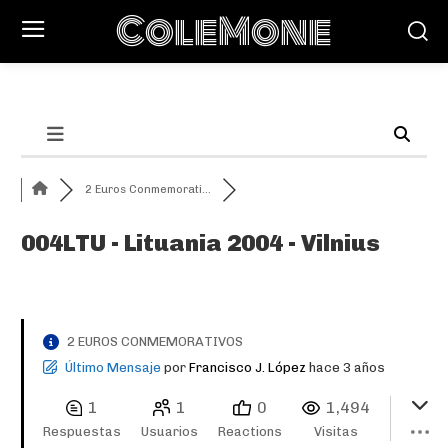
ColeMone
2 Euros Conmemorati...
004LTU - Lituania 2004 - Vilnius
2 EUROS CONMEMORATIVOS
Último Mensaje
por
Francisco J. López
hace 3 años
1
1
0
1,494
Respuestas
Usuarios
Reactions
Visitas