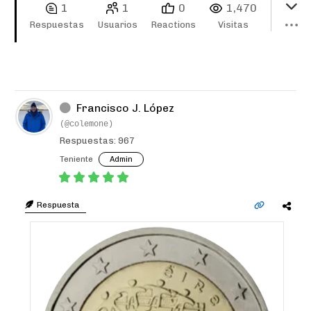
1
1
0
1,470
Respuestas
Usuarios
Reactions
Visitas
Francisco J. López
(@colemone)
Respuestas: 967
Teniente
Admin
Respuesta