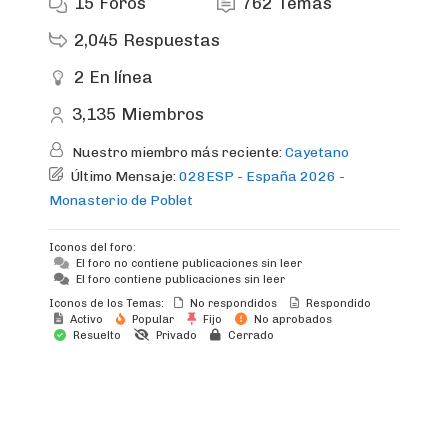
15
Foros
762
Temas
2,045
Respuestas
2
En línea
3,135
Miembros
Nuestro miembro más reciente:
Cayetano
Último Mensaje:
028ESP - España 2026 -
Monasterio de Poblet
Iconos del foro:
El foro no contiene publicaciones sin leer
El foro contiene publicaciones sin leer
Iconos de los Temas:
No respondidos
Respondido
Activo
Popular
Fijo
No aprobados
Resuelto
Privado
Cerrado