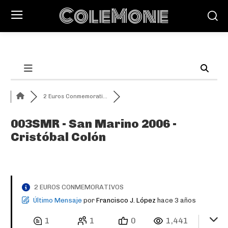
ColeMone
2 Euros Conmemorati...
003SMR - San Marino 2006 -
Cristóbal Colón
2 EUROS CONMEMORATIVOS
Último Mensaje
por
Francisco J. López
hace 3 años
1
1
0
1,441