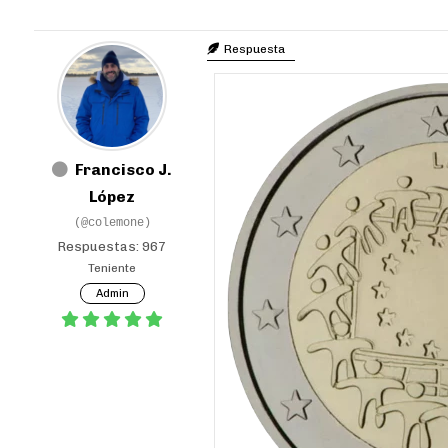
Respuesta
Francisco J.
López
(@colemone)
Respuestas: 967
Teniente
Admin