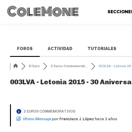
ColeMone
SECCIONE
FOROS
ACTIVIDAD
TUTORIALES
El Euro
2 Euros Conmemorati...
003LVA - Letonia 20.
003LVA - Letonia 2015 - 30 Anivers
2 EUROS CONMEMORATIVOS
Último Mensaje
por
Francisco J. López
hace 3 años