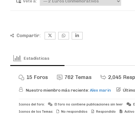
Vete a:
Compartir:
Estadísticas
15
Foros
762
Temas
2,045
Resp
Nuestro miembro más reciente:
Alex marin
Últim
Iconos del foro:
El foro no contiene publicaciones sin leer
E
Iconos de los Temas:
No respondidos
Respondido
Activo