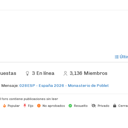
Últ
uestas
3
En línea
3,136
Miembros
o Mensaje:
028ESP - España 2026 - Monasterio de Poblet
l foro contiene publicaciones sin leer
Popular
Fijo
No aprobados
Resuelto
Privado
Cerra