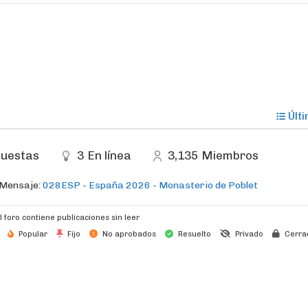
Últ
uestas
3
En línea
3,135
Miembros
 Mensaje:
028ESP - España 2026 - Monasterio de Poblet
l foro contiene publicaciones sin leer
Popular
Fijo
No aprobados
Resuelto
Privado
Cerra