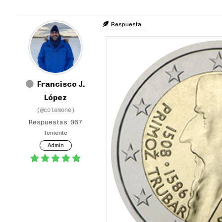
Respuesta
Francisco J.
López
(@colemone)
Respuestas: 967
Teniente
Admin