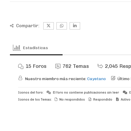
Compartir:
Estadísticas
15
Foros
762
Temas
2,045
Resp
Nuestro miembro más reciente:
Cayetano
Último
Iconos del foro:
El foro no contiene publicaciones sin leer
E
Iconos de los Temas:
No respondidos
Respondido
Activo