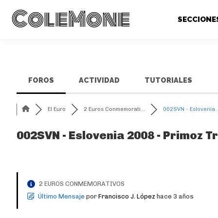
ColeMone
SECCIONE
FOROS
ACTIVIDAD
TUTORIALES
El Euro
2 Euros Conmemorati...
002SVN - Eslovenia .
002SVN - Eslovenia 2008 - Primoz T
2 EUROS CONMEMORATIVOS
Último Mensaje
por
Francisco J. López
hace 3 años