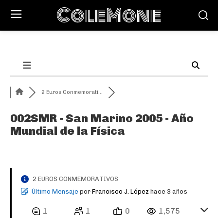
ColeMone
2 Euros Conmemorati...
002SMR - San Marino 2005 - Año
Mundial de la Física
2 EUROS CONMEMORATIVOS
Último Mensaje
por
Francisco J. López
hace 3 años
1
1
0
1,575