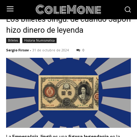
ColeMone
Inicio
Blog
Los billetes Jingū: de cuando Japón
hizo dinero de leyenda
Billetes
Historia Numismática
Sergio Firsov
-
31 de octubre de 2024
0
La
Emperatriz Jingū
es una
figura legendaria
en la