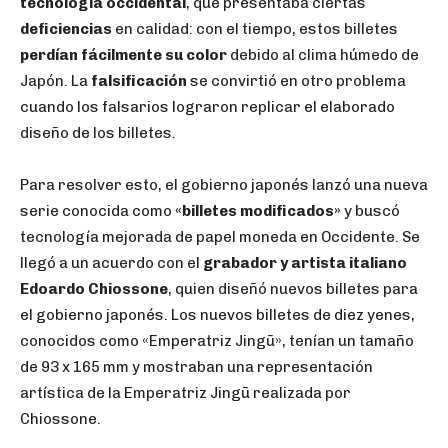
tecnología occidental
, que presentaba ciertas
deficiencias
en calidad: con el tiempo, estos billetes
perdían fácilmente su color
debido al clima húmedo de
Japón. La
falsificación
se convirtió en otro problema
cuando los falsarios lograron replicar el elaborado
diseño de los billetes.
Para resolver esto, el gobierno japonés lanzó una nueva
serie conocida como
«billetes modificados»
y buscó
tecnología mejorada de papel moneda en Occidente. Se
llegó a un acuerdo con el
grabador y artista italiano
Edoardo Chiossone
, quien diseñó nuevos billetes para
el gobierno japonés. Los nuevos billetes de diez yenes,
conocidos como «Emperatriz Jingū», tenían un tamaño
de 93 x 165 mm y mostraban una representación
artística de la Emperatriz Jingū realizada por
Chiossone.