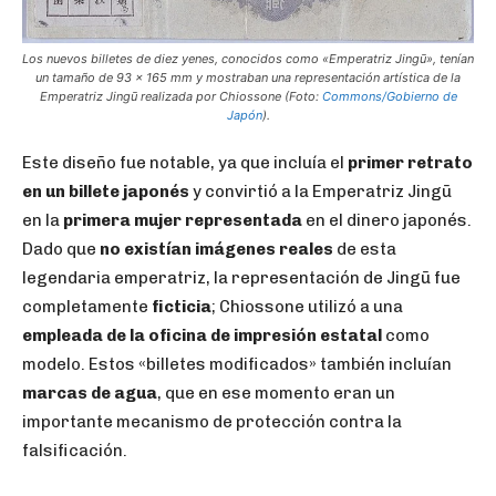
Los nuevos billetes de diez yenes, conocidos como «Emperatriz Jingū», tenían
un tamaño de 93 x 165 mm y mostraban una representación artística de la
Emperatriz Jingū realizada por Chiossone (Foto:
Commons/Gobierno de
Japón
).
Este diseño fue notable, ya que incluía el
primer retrato
en un billete japonés
y convirtió a la Emperatriz Jingū
en la
primera mujer representada
en el dinero japonés.
Dado que
no existían imágenes reales
de esta
legendaria emperatriz, la representación de Jingū fue
completamente
ficticia
; Chiossone utilizó a una
empleada de la oficina de impresión estatal
como
modelo. Estos «billetes modificados» también incluían
marcas de agua
, que en ese momento eran un
importante mecanismo de protección contra la
falsificación.