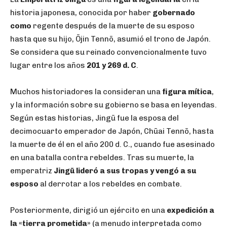
historia japonesa, conocida por haber
gobernado
como
regente después de la muerte de su esposo
hasta que su hijo, Ōjin Tennō, asumió el trono de Japón.
Se considera que su reinado convencionalmente tuvo
lugar entre los años
201 y 269 d. C
.
Muchos historiadores la consideran una
figura mítica
,
y la información sobre su gobierno se basa en leyendas.
Según estas historias, Jingū fue la esposa del
decimocuarto emperador de Japón, Chūai Tennō, hasta
la muerte de él en el año 200 d. C., cuando fue asesinado
en una batalla contra rebeldes. Tras su muerte, la
emperatriz
Jingū lideró a sus tropas y vengó a su
esposo
al derrotar a los rebeldes en combate.
Posteriormente, dirigió un ejército en una
expedición a
la «tierra prometida»
(a menudo interpretada como