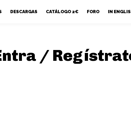
S
DESCARGAS
CATÁLOGO 2€
FORO
IN ENGLI
Entra / Regístrat